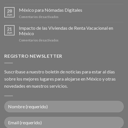
Segunda
Administrador
Vivienda
México para Nómadas Digitales
de
28
en
Propiedades
Jun
en
Comentarios desactivados
Mexico
México
Para
para
Impacto de las Viviendas de Renta Vacacional en
Renta
21
Nómadas
Jun
México
de
Digitales
Corta
en
Comentarios desactivados
Estancia
Impacto
de
las
REGISTRO NEWSLETTER
Viviendas
de
Renta
Suscríbase a nuestro boletín de noticias para estar al días
Vacacional
sobre los mejores lugares para alojarse en México y otras
en
México
novedades en nuestros servicios.