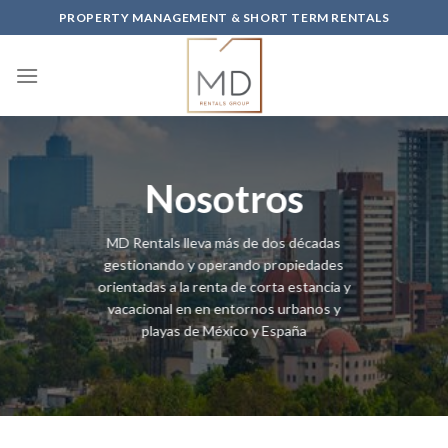
Skip
PROPERTY MANAGEMENT & SHORT TERM RENTALS
to
content
Nosotros
MD Rentals lleva más de dos décadas
gestionando y operando propiedades
orientadas a la renta de corta estancia y
vacacional en en entornos urbanos y
playas de México y España