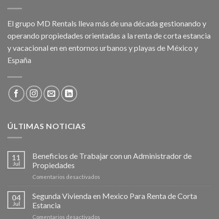
El grupo MD Rentals lleva más de una década gestionando y
operando propiedades orientadas a la renta de corta estancia
y vacacional en en entornos urbanos y playas de México y
España
ÚLTIMAS NOTICIAS
Beneficios de Trabajar con un Administrador de
11
Jul
Propiedades
en
Comentarios desactivados
Beneficios
de
Segunda Vivienda en Mexico Para Renta de Corta
04
Trabajar
Jul
Estancia
con
en
Comentarios desactivados
un